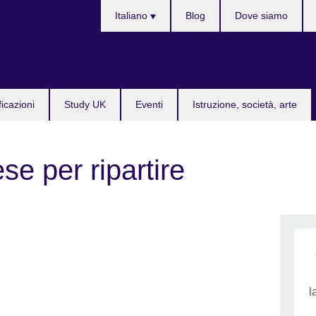
Lingua
Italiano
Blog
Dove siamo
ficazioni
Study UK
Eventi
Istruzione, società, arte
ese per ripartire
l