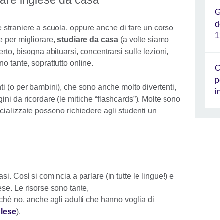
iare inglese da casa
G
d
gue straniere a scuola, oppure anche di fare un corso
1
e per migliorare,
studiare da casa
(a volte siamo
rto, bisogna abituarsi, concentrarsi sulle lezioni,
o tante, soprattutto online.
C
p
nti (o per bambini), che sono anche molto divertenti,
i
ni da ricordare (le mitiche “flashcards”). Molte sono
ecializzate possono richiedere agli studenti un
si. Così si comincia a parlare (in tutte le lingue!) e
ese. Le risorse sono tante,
ché no, anche agli adulti che hanno voglia di
glese
).