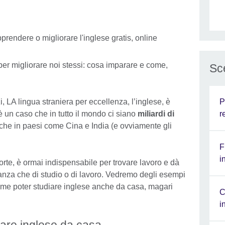
per migliorare noi stessi: cosa imparare e come,
Sce
P
 LA lingua straniera per eccellenza, l’inglese, è
r
è un caso che in tutto il mondo ci siano
miliardi di
nche in paesi come Cina e India (e ovviamente gli
F
i
orte, è ormai indispensabile per trovare lavoro e dà
canza che di studio o di lavoro. Vedremo degli esempi
ome poter studiare inglese anche da casa, magari
C
i