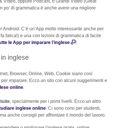
o & Video, oppure Podcast, o Grandi Video (Great
un po’ di grammatica è anche avere una migliore
er Android. C’è un’App molto interessante anche per
fa fatica!) e una con lezioni di grammatica di facile
utte le App per imparare l’inglese
!
 in inglese
rnet, Browser, Online, Web, Cookie siano così
ta per imparare. Ecco un sito con alcuni suggerimenti e
lese online
.
tuite
, specialmente per i primi livelli. Ecco un altro
tudiare inglese online
. Ci sono corsi per studenti,
 ma anche consigli per affrontare il mondo del lavoro.