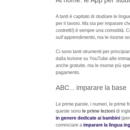
At home: le App per stud
A tanti è capitato di studiare le lin
per il lavoro. Ma sia per imparare ch
costretti!) è sempre una comodità. Ce
sull'apprendimento, ma le risorse son
Ci sono tanti strumenti per principia
dalla lezione su YouTube alle immagi
anche gratuite, ma le risorse più sp
pagamento.
ABC... imparare la base
Le prime parole, i numeri, le prime fra
queste sono
le prime lezioni
di ingl
in genere dedicate ai bambini
(per
cominciare a
imparare la lingua in