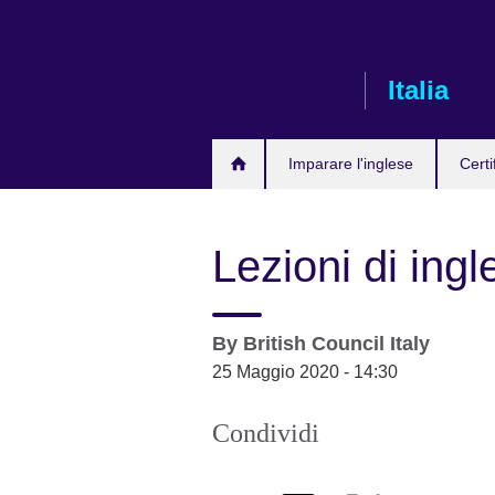
Skip
to
main
Italia
content
Imparare l'inglese
Certi
Lezioni di ingl
By
British Council Italy
25 Maggio 2020 - 14:30
Condividi