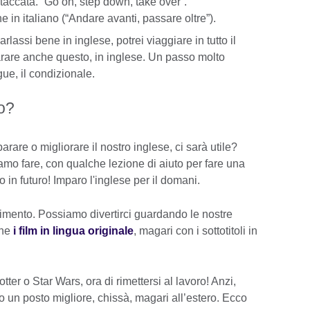
taccata. “Go on, step down, take over”.
 in italiano (“Andare avanti, passare oltre”).
arlassi bene in inglese, potrei viaggiare in tutto il
are anche questo, in inglese. Un passo molto
ue, il condizionale.
o?
are o migliorare il nostro inglese, ci sarà utile?
o fare, con qualche lezione di aiuto per fare una
n futuro! Imparo l'inglese per il domani.
timento. Possiamo divertirci guardando le nostre
che
i film in lingua originale
, magari con i sottotitoli in
er o Star Wars, ora di rimettersi al lavoro! Anzi,
o un posto migliore, chissà, magari all’estero. Ecco