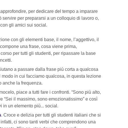
a approfondire, per dedicare del tempo a imparare
servire per prepararsi a un colloquio di lavoro o,
on gli amici sui social.
zione con gli elementi base, il nome, l’aggettivo, il
i compone una frase, cosa viene prima,
rso per tutti gli studenti, per ripassare la base
ncetti.
 aiutano a passare dalla frase più corta a qualcosa
 il modo in cui facciamo qualcosa, in questa lezione
o anche la frequenza.
mocelo, piace a tutti fare i confronti. “Sono più alto,
e “Sei il massimo, sono emozionatissimo” e così
i in un elemento più... social.
s
. Croce e delizia per tutti gli studenti italiani che si
, infatti, ci sono tanti verbi che comprendono una