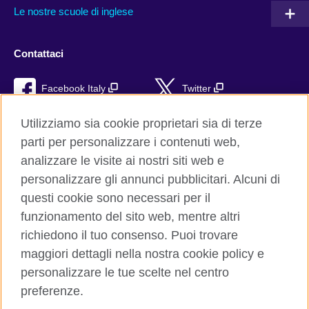
Le nostre scuole di inglese
Contattaci
Facebook Italy
Twitter
YouTube
TikTok
Utilizziamo sia cookie proprietari sia di terze
parti per personalizzare i contenuti web,
RSS
analizzare le visite ai nostri siti web e
personalizzare gli annunci pubblicitari. Alcuni di
questi cookie sono necessari per il
funzionamento del sito web, mentre altri
British Council global
richiedono il tuo consenso. Puoi trovare
Privacy e condizioni d'uso
maggiori dettagli nella nostra cookie policy e
Cookie
personalizzare le tue scelte nel centro
Sitemap
preferenze.
Aiuto