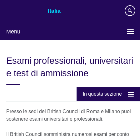
Skip
Italia
to
main
content
Menu
Lingua
Esami professionali, universitari
e test di ammissione
In questa sezione
Presso le sedi del British Council di Roma e Milano puoi
sostenere esami universitari e professionali.
Il British Council somministra numerosi esami per conto