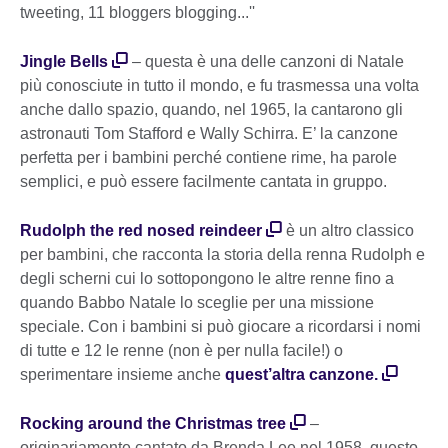
tweeting, 11 bloggers blogging...''
Jingle Bells
– questa è una delle canzoni di Natale
più conosciute in tutto il mondo, e fu trasmessa una volta
anche dallo spazio, quando, nel 1965, la cantarono gli
astronauti Tom Stafford e Wally Schirra. E’ la canzone
perfetta per i bambini perché contiene rime, ha parole
semplici, e può essere facilmente cantata in gruppo.
Rudolph the red nosed reindeer
è un altro classico
per bambini, che racconta la storia della renna Rudolph e
degli scherni cui lo sottopongono le altre renne fino a
quando Babbo Natale lo sceglie per una missione
speciale. Con i bambini si può giocare a ricordarsi i nomi
di tutte e 12 le renne (non è per nulla facile!) o
sperimentare insieme anche
quest’altra canzone.
Rocking around the Christmas tree
–
originariamente cantato da Brenda Lee nel 1958, questo