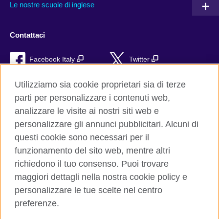
Le nostre scuole di inglese
Contattaci
Facebook Italy
Twitter
YouTube
TikTok
Utilizziamo sia cookie proprietari sia di terze
parti per personalizzare i contenuti web,
RSS
analizzare le visite ai nostri siti web e
personalizzare gli annunci pubblicitari. Alcuni di
questi cookie sono necessari per il
funzionamento del sito web, mentre altri
British Council global
richiedono il tuo consenso. Puoi trovare
Privacy e condizioni d'uso
maggiori dettagli nella nostra cookie policy e
Cookie
personalizzare le tue scelte nel centro
Sitemap
preferenze.
Aiuto