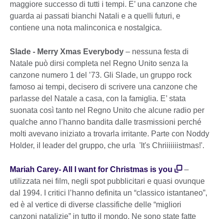
maggiore successo di tutti i tempi. E’ una canzone che
guarda ai passati bianchi Natali e a quelli futuri, e
contiene una nota malinconica e nostalgica.
Slade - Merry Xmas Everybody
– nessuna festa di
Natale può dirsi completa nel Regno Unito senza la
canzone numero 1 del ’73. Gli Slade, un gruppo rock
famoso ai tempi, decisero di scrivere una canzone che
parlasse del Natale a casa, con la famiglia. E’ stata
suonata così tanto nel Regno Unito che alcune radio per
qualche anno l’hanno bandita dalle trasmissioni perché
molti avevano iniziato a trovarla irritante. Parte con Noddy
Holder, il leader del gruppo, che urla 'It's Chriiiiiiistmas!'.
Mariah Carey- All I want for Christmas is you
–
utilizzata nei film, negli spot pubblicitari e quasi ovunque
dal 1994. I critici l’hanno definita un “classico istantaneo”,
ed è al vertice di diverse classifiche delle “migliori
canzoni natalizie” in tutto il mondo. Ne sono state fatte