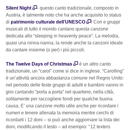
Silent Night
- questo canto tradizionale, composto in
Austria, è talmente noto che ha anche acquisito lo status
di
patrimonio culturale dell’UNESCO
! Cori e gruppi
musicali di tutto il mondo cantano questa canzone
dedicata allo “sleeping in heavenly peace”. La melodia,
quasi una ninna-nanna, la rende anche la canzoni ideale
da cantare insieme (o per) i più piccoli.
The Twelve Days of Christmas
è un altro canto
tradizionale, un “carol” come si dice in inglese. “Carolling”
è un’attività ancora abbastanza comune nel Regno Unito:
nel periodo delle feste gruppi di adulti e bambini vanno in
giro cantando “porta a porta” nel quartiere, nella città,
solitamente per raccogliere fondi per qualche buona
causa. E’ una canzone molto utile anche per ricordare i
numeri e tenere allenata la memoria mentre cerchi di
ricordarti i 12 doni – si può anche aggiornare la lista dei
doni, modificando il testo – ad esempio: '’12 texters