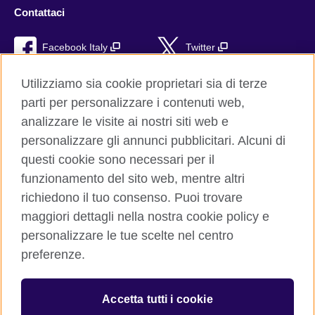
Contattaci
Facebook Italy
Twitter
YouTube
TikTok
Utilizziamo sia cookie proprietari sia di terze
parti per personalizzare i contenuti web,
RSS
analizzare le visite ai nostri siti web e
personalizzare gli annunci pubblicitari. Alcuni di
questi cookie sono necessari per il
funzionamento del sito web, mentre altri
British Council global
richiedono il tuo consenso. Puoi trovare
Privacy e condizioni d'uso
maggiori dettagli nella nostra cookie policy e
Cookie
personalizzare le tue scelte nel centro
Sitemap
preferenze.
Aiuto
Accetta tutti i cookie
© 2026 British Council
The United Kingdom’s international organisation for cultural