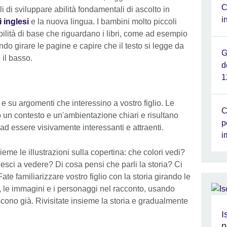
C
i di sviluppare abilità fondamentali di ascolto in
i
 inglesi
e la nuova lingua. I bambini molto piccoli
lità di base che riguardano i libri, come ad esempio
do girare le pagine e capire che il testo si legge da
G
 il basso.
d
1
 e su argomenti che interessino a vostro figlio. Le
C
ono un contesto e un'ambientazione chiari e risultano
p
d essere visivamente interessanti e attraenti.
i
eme le illustrazioni sulla copertina: che colori vedi?
iesci a vedere? Di cosa pensi che parli la storia? Ci
te familiarizzare vostro figlio con la storia girando le
, le immagini e i personaggi nel racconto, usando
scono già. Rivisitate insieme la storia e gradualmente
I
n