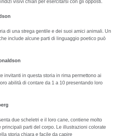
ndizi visivi chiari per esercitarsi con gli opposti.
ldson
ia di una strega gentile e dei suoi amici animali. Un
 che include alcune parti di linguaggio poetico può
Donaldson
e invitanti in questa storia in rima permettono ai
loro abilità di contare da 1 a 10 presentando loro
berg
senta due scheletri e il loro cane, contiene molto
 principali parti del corpo. Le illustrazioni colorate
la storia chiara e facile da capire