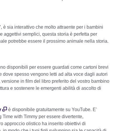
’, è sia interattivo che molto attraente per i bambini
e aggettivi semplici, questa storia è perfetta per
ale potrebbe essere il prossimo animale nella storia.
 sono disponibili per essere guardati come cartoni brevi
 dove spesso vengono letti ad alta voce dagli autori
 versione in film del libro preferito del vostro bambino
tura e sostenere le emergenti abilità di ascolto di
y
è disponibile gratuitamente su YouTube. E'
 Time with Timmy per essere divertente,
ro approccio olistico ha inserito obiettivi di
n modo che i tuoi figli sviluppino sia le capacità di