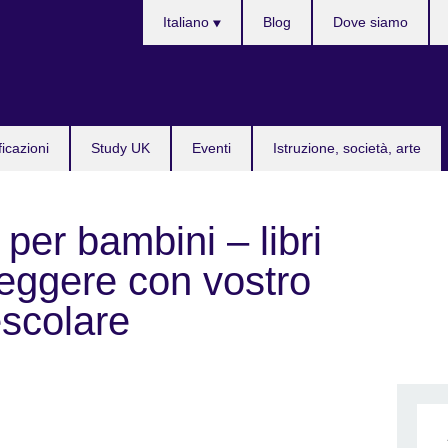
Lingua
Italiano
Blog
Dove siamo
ficazioni
Study UK
Eventi
Istruzione, società, arte
e per bambini – libri
 leggere con vostro
rescolare