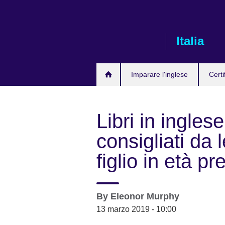
Skip
to
main
Italia
content
Imparare l'inglese
Certi
Libri in ingles
consigliati da
figlio in età p
By
Eleonor Murphy
13 marzo 2019 - 10:00