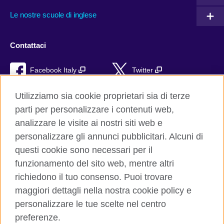
Le nostre scuole di inglese
Contattaci
Facebook Italy
Twitter
YouTube
TikTok
Utilizziamo sia cookie proprietari sia di terze
parti per personalizzare i contenuti web,
RSS
analizzare le visite ai nostri siti web e
personalizzare gli annunci pubblicitari. Alcuni di
questi cookie sono necessari per il
funzionamento del sito web, mentre altri
British Council global
richiedono il tuo consenso. Puoi trovare
Privacy e condizioni d'uso
maggiori dettagli nella nostra cookie policy e
Cookie
personalizzare le tue scelte nel centro
Sitemap
preferenze.
Aiuto