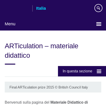
Skip
Italia
to
main
content
Menu
Lingua
ARTiculation – materiale
didattico
In questa sezione
Final ARTiculation prize 2015
©
British Council Italy
Benvenuti sulla pagina del
Materiale Didattico di