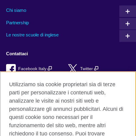
Chi siamo
Partnership
Le nostre scuole di inglese
Contattaci
Facebook Italy
Twitter
YouTube
TikTok
Utilizziamo sia cookie proprietari sia di terze
parti per personalizzare i contenuti web,
RSS
analizzare le visite ai nostri siti web e
personalizzare gli annunci pubblicitari. Alcuni di
questi cookie sono necessari per il
funzionamento del sito web, mentre altri
British Council global
richiedono il tuo consenso. Puoi trovare
Privacy e condizioni d'uso