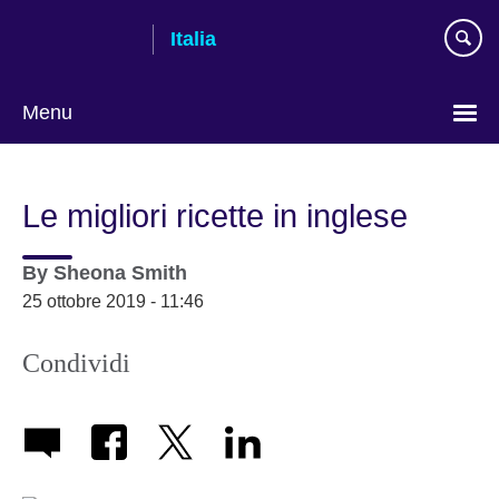
Skip
Italia
to
main
content
Menu
Lingua
Le migliori ricette in inglese
By
Sheona Smith
25 ottobre 2019 - 11:46
Condividi