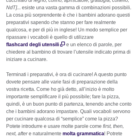
cucchiaio di legno, colino, apriscatole, grattugia, coltello,
NdT]
... esiste una vasta gamma di combinazioni possibili.
La cosa più sorprendente è che i bambini adorano questi
preparativi sapendo che stanno per fare realmente
qualcosa, e per di più in inglese! Un modo semplice per
ripassare i vocaboli è quello di utilizzare
flashcard degli utensili
e un elenco di parole, per
chiedere al bambino di trovare l’utensile indicato prima di
iniziare a cucinare.
Terminati i preparativi, è ora di cucinare! A questo punto
dovete pensare alle varie fasi di preparazione della
vostra ricetta. Come ho già detto, all’inizio è molto
importante semplificare il più possibile; fare la pizza,
quindi, è un buon punto di partenza, tenendo anche conto
che i bambini adorano impastare. Quali vocaboli servono
per cucinare qualcosa di “semplice” come la pizza?
Potete introdurre e usare molte parole come
first, then,
next, after
e naturalmente
molta grammatica
! Potrete