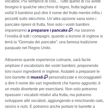
vocaboli. Più semplice di così... Tutto quello di cui avete
bisogno è qualche stecchino di legno, frutta tagliata e
voilà! Il bambino può dire il nome del frutto mentre infila i
pezzetti sullo stecchino. Un’altra opzione sana sono i
pancake ripieni di frutta. Non solo i vostri bambini
impareranno
a preparare i pancake
, ma saranno
l’invidia di tutti i compagni, quando a lezione di inglese si
terrà la “Giornata dei pancake”, una famosa tradizione
pasquale nel Regno Unito.
Attraverso queste esperienze culinarie, sarà facile
ampliare il vocabolario dei vostri bambini, proponendo
loro nuovi ingredienti in inglese. Aiutateli a preparare le
loro barrette di
muesli
personalizzate e incoraggiateli
a dire il nome dei vari ingredienti che hanno aggiunto; è
un modo divertente per esercitarsi. Non solo potranno
ripassare i vocaboli relativi alla frutta, ma potranno
sviluppare altri vocaboli, aggiungendo e mischiando
oats,
raisins
e
nuts
. E potranno anche portare le barrette a