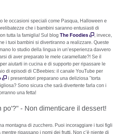
o le occasioni speciali come Pasqua, Halloween e
relibatezze che i bambini saranno entusiasti di
n tutta la famiglia! Sul blog
The Foodies
, invece,
che i tuoi bambini si divertiranno a realizzare. Queste
ormano lo studio della lingua in un’esperienza davvero
si di aver preparato le mele caramellate?! Se il
r aiutarti in cucina e di supporto per ripassare le
aio di episodi di CBeebies: il canale YouTube per
o
i presentatori preparano una deliziosa "torta
gliosa? Sono sicura che sarà divertente farla con i
vorranno una fetta!
po'?" - Non dimenticare il dessert!
na montagna di zucchero. Puoi incoraggiare i tuoi figli
a mentre ripassano i nomi dei frutti. Non c’è niente di