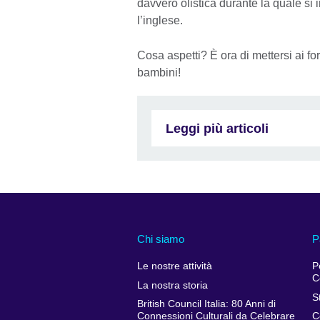
davvero olistica durante la quale si 
l’inglese.
Cosa aspetti? È ora di mettersi ai for
bambini!
Leggi più articoli
Chi siamo
P
Le nostre attività
P
C
La nostra storia
S
British Council Italia: 80 Anni di
Connessioni Culturali da Celebrare
C