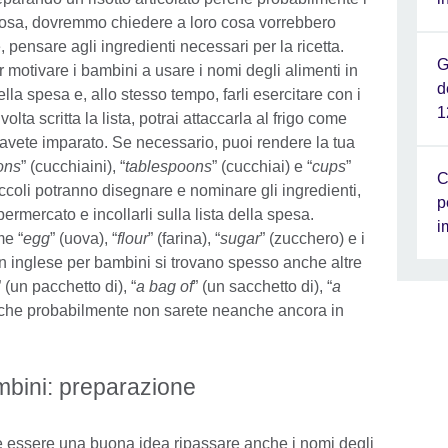
a cosa, dovremmo chiedere a loro cosa vorrebbero
 pensare agli ingredienti necessari per la ricetta.
G
motivare i bambini a usare i nomi degli alimenti in
d
della spesa e, allo stesso tempo, farli esercitare con i
1
lta scritta la lista, potrai attaccarla al frigo come
vete imparato. Se necessario, puoi rendere la tua
ons
” (cucchiaini), “
tablespoons
” (cucchiai) e “
cups
”
C
iccoli potranno disegnare e nominare gli ingredienti,
p
permercato e incollarli sulla lista della spesa.
i
me “
egg
” (uova), “
flour
” (farina), “
sugar
” (zucchero) e i
in inglese per bambini si trovano spesso anche altre
” (un pacchetto di), “
a bag of
” (un sacchetto di), “
a
to che probabilmente non sarete neanche ancora in
ambini: preparazione
bbe essere una buona idea ripassare anche i nomi degli