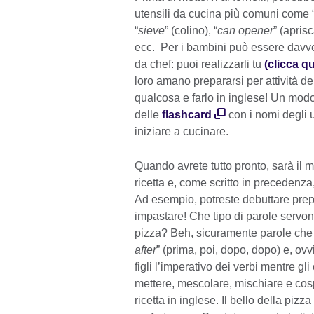
utensili da cucina più comuni come 
“
sieve
” (colino), “
can opener
” (aprisc
ecc. Per i bambini può essere davve
da chef: puoi realizzarli tu
(clicca qu
loro amano prepararsi per attività d
qualcosa e farlo in inglese! Un mod
delle
flashcard
con i nomi degli u
iniziare a cucinare.
Quando avrete tutto pronto, sarà il 
ricetta e, come scritto in precedenza
Ad esempio, potreste debuttare pre
impastare! Che tipo di parole servo
pizza? Beh, sicuramente parole che
after
” (prima, poi, dopo, dopo) e, o
figli l’imperativo dei verbi mentre gli 
mettere, mescolare, mischiare e cosp
ricetta in inglese. Il bello della pi