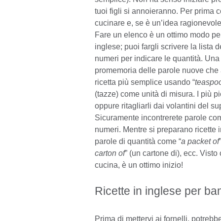
tuoi figli si annoieranno. Per prim
cucinare e, se è un’idea ragionevole,
Fare un elenco è un ottimo modo per 
inglese; puoi fargli scrivere la lista 
numeri per indicare le quantità. Una vo
promemoria delle parole nuove che a
ricetta più semplice usando “
teaspo
(tazze) come unità di misura. I più p
oppure ritagliarli dai volantini del su
Sicuramente incontrerete parole co
numeri. Mentre si preparano ricette 
parole di quantità come “
a packet of
carton of
” (un cartone di), ecc. Vis
cucina, è un ottimo inizio!
Ricette in inglese per b
Prima di mettervi ai fornelli, potre