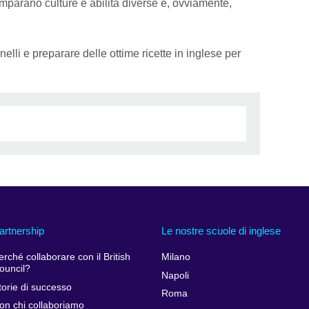
imparano culture e abilità diverse e, ovviamente,
nelli e preparare delle ottime ricette in inglese per
artnership
Le nostre scuole di inglese
erché collaborare con il British
Milano
ouncil?
Napoli
torie di successo
Roma
on chi collaboriamo