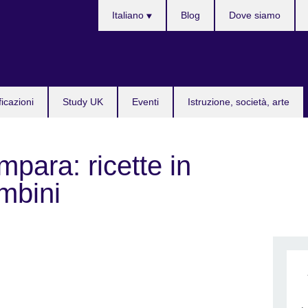
Lingua
Italiano
Blog
Dove siamo
ficazioni
Study UK
Eventi
Istruzione, società, arte
mpara: ricette in
mbini