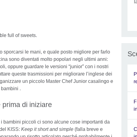
l
 sporcarsi le mani, e quale posto migliore per farlo
Sce
ina sono diventati molto popolari negli ultimi anni:
li, oppure guardare le versioni “junior” con i nostri
ttare queste trasmissioni per migliorare l’inglese dei
P
 organizzare un piccolo Master Chef Junior casalingo e
r
r bambini .
F
prima di iniziare
i
 bambini piccoli ci sono alcune cose importanti da
C
 del KISS:
Keep it short and simple
(falla breve e
i
parando un risotto articolato perché probabilmente i