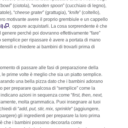
“
bowl
” (ciotola), “
wooden spoon
” (cucchiaio di legno),
atole), “
cheese grater
” (grattugia), “
knife
” (coltello),
ro motivante avere il proprio grembiule e un cappello
i)
, oppure acquistarli. La cosa sorprendente è che
el genere perché poi dovranno effettivamente “fare”
o semplice per ripassare è avere a portata di mano
tensili e chiedere ai bambini di trovarli prima di
momento di passare alle fasi di preparazione della
, le prime volte è meglio che sia un piatto semplice.
parando una bella pizza dato che i bambini adorano
no per preparare qualcosa di “semplice” come la
 indicano azioni in sequenza come “
first, then, next,
vviamente, molta grammatica. Puoi insegnare ai tuoi
chiedi di “
add, put, stir, mix, sprinkle
“ (aggiungere,
argere) gli ingredienti per preparare la loro prima
zza è che i bambini possono decorarla come