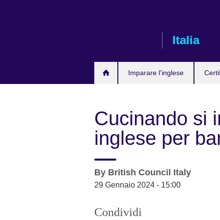
Skip
to
main
Italia
content
Imparare l'inglese
Certi
Cucinando si i
inglese per ba
By
British Council Italy
29 Gennaio 2024 - 15:00
Condividi