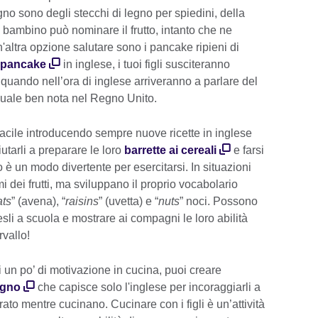
sogno sono degli stecchi di legno per spiedini, della
tuo bambino può nominare il frutto, intanto che ne
altra opzione salutare sono i pancake ripieni di
i pancake
in inglese, i tuoi figli susciteranno
 quando nell’ora di inglese arriveranno a parlare del
uale ben nota nel Regno Unito.
 è facile introducendo sempre nuove ricette in inglese
utarli a preparare le loro
barrette ai cereali
e farsi
 è un modo divertente per esercitarsi. In situazioni
 dei frutti, ma sviluppano il proprio vocabolario
ats
” (avena), “
raisins
” (uvetta) e “
nuts
” noci. Possono
sli a scuola e mostrare ai compagni le loro abilità
rvallo!
 un po’ di motivazione in cucina, puoi creare
egno
che capisce solo l'inglese per incoraggiarli a
ato mentre cucinano. Cucinare con i figli è un’attività