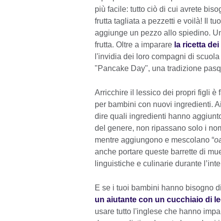
più facile: tutto ciò di cui avrete bi
frutta tagliata a pezzetti e voilà! Il 
aggiunge un pezzo allo spiedino. Un'
frutta. Oltre a imparare
la ricetta de
l'invidia dei loro compagni di scuola
"Pancake Day", una tradizione pasq
Arricchire il lessico dei propri figli
per bambini con nuovi ingredienti. Ai
dire quali ingredienti hanno aggiunto
del genere, non ripassano solo i nomi
mentre aggiungono e mescolano “
o
anche portare queste barrette di mue
linguistiche e culinarie durante l’inte
E se i tuoi bambini hanno bisogno di
un aiutante con un cucchiaio di l
usare tutto l'inglese che hanno impar