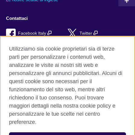
Contattaci
Facebook Italy
Twitter
YouTube
TikTok
Utilizziamo sia cookie proprietari sia di terze
parti per personalizzare i contenuti web,
RSS
analizzare le visite ai nostri siti web e
personalizzare gli annunci pubblicitari. Alcuni di
questi cookie sono necessari per il
funzionamento del sito web, mentre altri
British Council global
richiedono il tuo consenso. Puoi trovare
Privacy e condizioni d'uso
maggiori dettagli nella nostra cookie policy e
Cookie
personalizzare le tue scelte nel centro
Sitemap
preferenze.
Aiuto