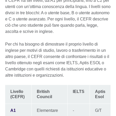
Il CEFR ha sei livelli, da A1 per principianti, fino a C2 per
utenti con un’ottima conoscenza della lingua. I livelli sono
divisi in tre blocchi: A o utente base, B o utente autonomo
e C o utente avanzato. Per ogni livello, il CEFR descrive
ciò che uno studente può fare quando parla, legge,
ascolta e scrive in inglese.
Per chi ha bisogno di dimostrare il proprio livello di
inglese per motivi di studio, lavoro o trasferimento in un
altro paese, il CEFR consente di confrontare i risultati o il
livello ottenuto negli esami come IELTS, Aptis ESOL o
Cambridge con quelli richiesti da istituzioni educative o
altre istituzioni e organizzazioni.
Livello
British
IELTS
Aptis
(CEFR)
Council
Esol
A1
Elementare
-
G/T