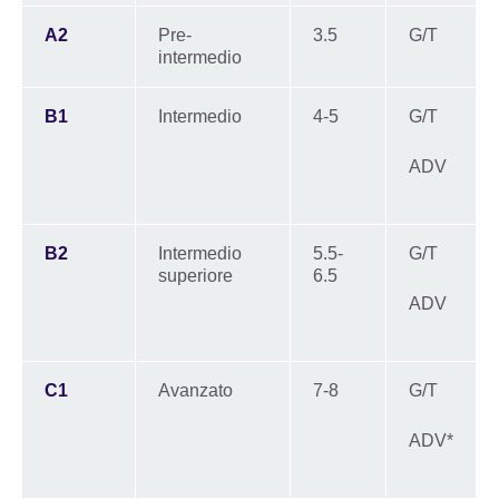
A2
Pre-
3.5
G/T
intermedio
B1
Intermedio
4-5
G/T
ADV
B2
Intermedio
5.5-
G/T
superiore
6.5
ADV
C1
Avanzato
7-8
G/T
ADV*