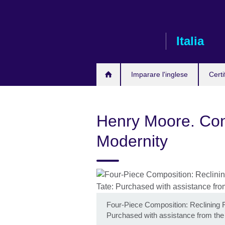
Skip
to
main
Italia
content
Imparare l'inglese
Certi
Henry Moore. Con
Modernity
Four-Piece Composition: Reclining 
Purchased with assistance from the