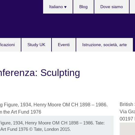
Lingua
Italiano
Blog
Dove siamo
ficazioni
Study UK
Eventi
Istruzione, società, arte
ferenza: Sculpting
Britis
Via Gr
00197
Figure, 1934, Henry Moore OM CH 1898 – 1986. Tate:
 Art Fund 1976
©
Tate, London 2015.