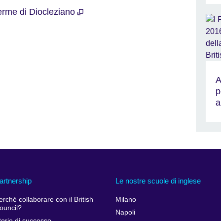
erme di Diocleziano
A
p
a
artnership
Le nostre scuole di inglese
erché collaborare con il British
Milano
ouncil?
Napoli
torie di successo