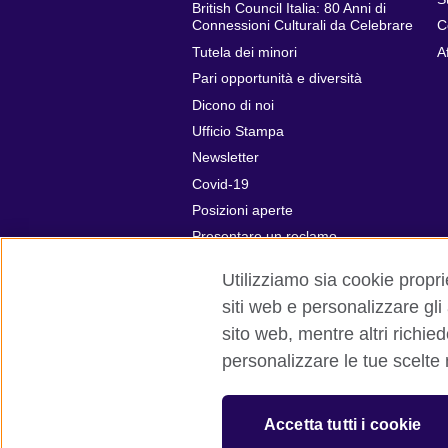
British Council Italia: 80 Anni di
Connessioni Culturali da Celebrare
C
Tutela dei minori
A
Pari opportunità e diversità
Dicono di noi
Ufficio Stampa
Newsletter
Covid-19
Posizioni aperte
Presentare un reclamo
Utilizziamo sia cookie proprie
siti web e personalizzare gli
sito web, mentre altri richie
British Council global
Privacy e cond
personalizzare le tue scelte
© 2026 British Council
The United Kingdom’s international organ
Accetta tutti i cookie
SC037733 (Scotland)