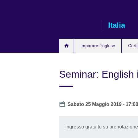
Skip
to
main
Italia
content
Imparare l'inglese
Certi
Seminar: English in
Date
Sabato 25 Maggio 2019 -
17:0
Ingresso gratuito su prenotazione