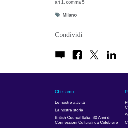
art 1, comma 5
Tag
Milano
icon
Condividi
Chi siamo
P
Le nostre attività
P
C
La nostra storia
S
British Council Italia: 80 Anni di
Connessioni Culturali da Celebrare
C