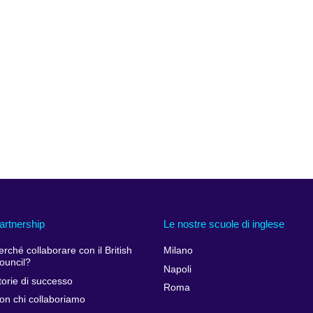
artnership
Le nostre scuole di inglese
erché collaborare con il British
Milano
ouncil?
Napoli
torie di successo
Roma
on chi collaboriamo