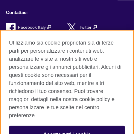
Contattaci
Facebook Italy
Twitter
YouTube
TikTok
Utilizziamo sia cookie proprietari sia di terze
parti per personalizzare i contenuti web,
RSS
analizzare le visite ai nostri siti web e
personalizzare gli annunci pubblicitari. Alcuni di
questi cookie sono necessari per il
funzionamento del sito web, mentre altri
British Council global
richiedono il tuo consenso. Puoi trovare
Privacy e condizioni d'uso
maggiori dettagli nella nostra cookie policy e
Cookie
personalizzare le tue scelte nel centro
Sitemap
preferenze.
Aiuto