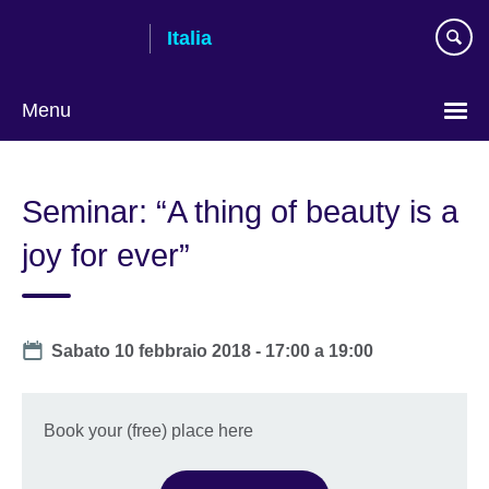
Skip
Italia
to
main
content
Menu
Lingua
Seminar: “A thing of beauty is a
joy for ever”
Date
Sabato 10 febbraio 2018 -
17:00
a
19:00
Book your (free) place here