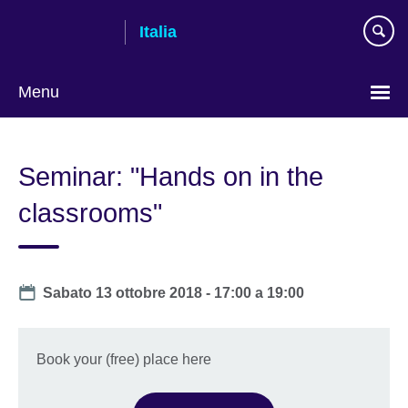
Skip
Italia
to
main
content
Menu
Lingua
Seminar: "Hands on in the
classrooms"
Date
Sabato 13 ottobre 2018 -
17:00
a
19:00
Book your (free) place here