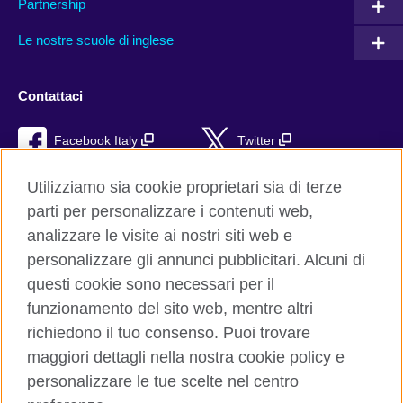
Partnership
Le nostre scuole di inglese
Contattaci
Facebook Italy
Twitter
YouTube
TikTok
Utilizziamo sia cookie proprietari sia di terze
parti per personalizzare i contenuti web,
RSS
analizzare le visite ai nostri siti web e
personalizzare gli annunci pubblicitari. Alcuni di
questi cookie sono necessari per il
funzionamento del sito web, mentre altri
British Council global
richiedono il tuo consenso. Puoi trovare
Privacy e condizioni d'uso
maggiori dettagli nella nostra cookie policy e
Cookie
personalizzare le tue scelte nel centro
Sitemap