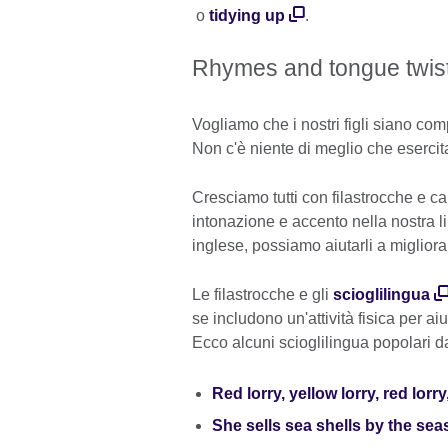
o
tidying up
.
Rhymes and tongue twiste
Vogliamo che i nostri figli siano comp
Non c'è niente di meglio che esercita
Cresciamo tutti con filastrocche e c
intonazione e accento nella nostra li
inglese, possiamo aiutarli a migliora
Le filastrocche e gli
scioglilingua
se includono un'attività fisica per ai
Ecco alcuni scioglilingua popolari da 
Red lorry, yellow lorry, red lorry
She sells sea shells by the sea