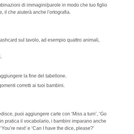
inazioni di immagini/parole in modo che tuo figlio
e, il che aiuterà anche l'ortografia.
 flashcard sul tavolo, ad esempio quattro animali,
.
aggiungere la fine del tabellone.
gomenti corretti ai tuoi bambini.
isce, puoi aggiungere carte con ‘Miss a turn’, ‘Go
 in pratica il vocabolario, i bambini imparano anche
, ‘You’re next’ e ‘Can I have the dice, please?’