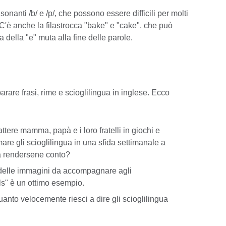
anti /b/ e /p/, che possono essere difficili per molti
 C'è anche la filastrocca "bake" e "cake", che può
a della "e" muta alla fine delle parole.
arare frasi, rime e scioglilingua in inglese. Ecco
tere mamma, papà e i loro fratelli in giochi e
are gli scioglilingua in una sfida settimanale a
za rendersene conto?
 delle immagini da accompagnare agli
lls" è un ottimo esempio.
nto velocemente riesci a dire gli scioglilingua