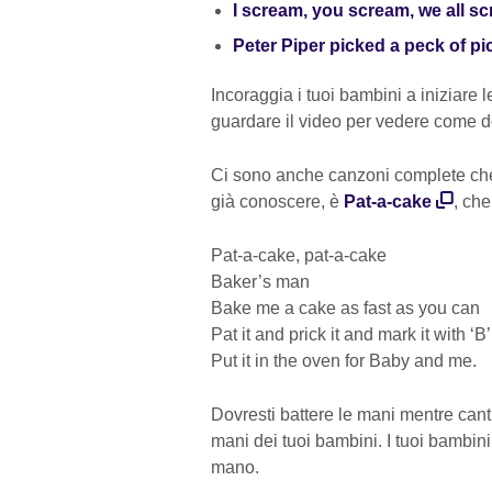
I scream, you scream, we all sc
Peter Piper picked a peck of pi
Incoraggia i tuoi bambini a iniziare
guardare il video per vedere come d
Ci sono anche canzoni complete che 
già conoscere, è
Pat-a-cake
, che
Pat-a-cake, pat-a-cake
Baker’s man
Bake me a cake as fast as you can
Pat it and prick it and mark it with ‘B’
Put it in the oven for Baby and me.
Dovresti battere le mani mentre canti 
mani dei tuoi bambini. I tuoi bambin
mano.