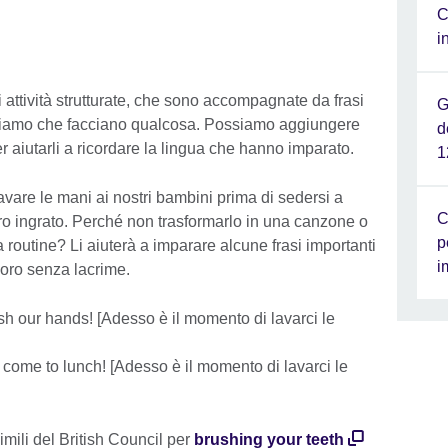
C
i
 attività strutturate, che sono accompagnate da frasi
G
liamo che facciano qualcosa. Possiamo aggiungere
d
er aiutarli a ricordare la lingua che hanno imparato.
1
avare le mani ai nostri bambini prima di sedersi a
C
o ingrato. Perché non trasformarlo in una canzone o
p
a routine? Li aiuterà a imparare alcune frasi importanti
i
avoro senza lacrime.
sh our hands! [Adesso è il momento di lavarci le
come to lunch! [Adesso è il momento di lavarci le
mili del British Council per
brushing your teeth