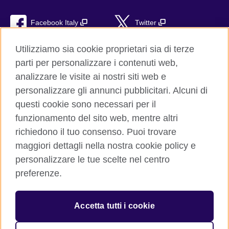
Facebook Italy
Twitter
YouTube
TikTok
Utilizziamo sia cookie proprietari sia di terze
parti per personalizzare i contenuti web,
RSS
analizzare le visite ai nostri siti web e
personalizzare gli annunci pubblicitari. Alcuni di
questi cookie sono necessari per il
funzionamento del sito web, mentre altri
British Council global
richiedono il tuo consenso. Puoi trovare
Privacy e condizioni d'uso
maggiori dettagli nella nostra cookie policy e
Cookie
personalizzare le tue scelte nel centro
Sitemap
preferenze.
Aiuto
Accetta tutti i cookie
© 2026 British Council
The United Kingdom’s international organisation for cultural
relations and educational opportunities. A registered charity: