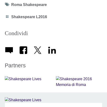
Tag
Roma Shakespeare
icon
Category
Shakespeare L2016
icon
Condividi
Partners