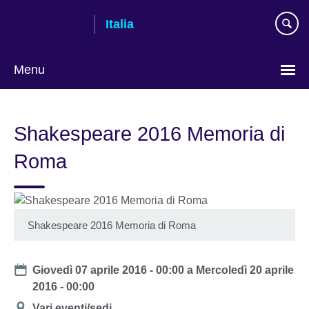
Skip
Italia
to
main
content
Menu
Lingua
Shakespeare 2016 Memoria di
Roma
Shakespeare 2016 Memoria di Roma
Date
Giovedì 07 aprile 2016 - 00:00
a
Mercoledì 20 aprile
2016 - 00:00
Location
Vari eventi/sedi