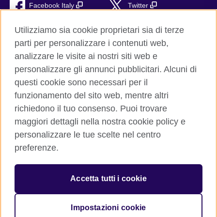
Facebook Italy
Twitter
YouTube
TikTok
Utilizziamo sia cookie proprietari sia di terze
parti per personalizzare i contenuti web,
RSS
analizzare le visite ai nostri siti web e
personalizzare gli annunci pubblicitari. Alcuni di
questi cookie sono necessari per il
funzionamento del sito web, mentre altri
British Council global
richiedono il tuo consenso. Puoi trovare
Privacy e condizioni d'uso
maggiori dettagli nella nostra cookie policy e
Cookie
personalizzare le tue scelte nel centro
Sitemap
preferenze.
Aiuto
Accetta tutti i cookie
© 2026 British Council
The United Kingdom’s international organisation for cultural
relations and educational opportunities. A registered charity:
Impostazioni cookie
209131 (England and Wales) SC037733 (Scotland)