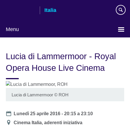
Skip
Italia
to
main
content
Menu
Lingua
Lucia di Lammermoor - Royal
Opera House Live Cinema
Lucia di Lammermoor
©
ROH
Date
Lunedì 25 aprile 2016 -
20:15
a
23:10
Location
Cinema Italia, aderenti iniziativa