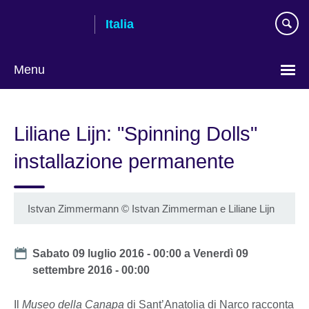
Skip
Italia
to
main
content
Menu
Lingua
Liliane Lijn: "Spinning Dolls"
installazione permanente
Istvan Zimmermann
©
Istvan Zimmerman e Liliane Lijn
Date
Sabato 09 luglio 2016 - 00:00
a
Venerdì 09
settembre 2016 - 00:00
Il
Museo della Canapa
di Sant’Anatolia di Narco racconta