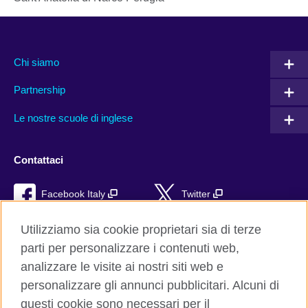
Chi siamo
Partnership
Le nostre scuole di inglese
Contattaci
Facebook Italy
Twitter
YouTube
TikTok
Utilizziamo sia cookie proprietari sia di terze
parti per personalizzare i contenuti web,
RSS
analizzare le visite ai nostri siti web e
personalizzare gli annunci pubblicitari. Alcuni di
questi cookie sono necessari per il