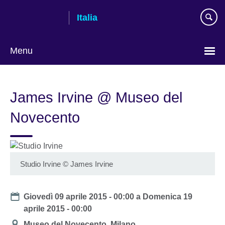
Skip
Italia
to
main
content
Menu
Lingua
James Irvine @ Museo del
Novecento
Studio Irvine
©
James Irvine
Date
Giovedì 09 aprile 2015 - 00:00
a
Domenica 19
aprile 2015 - 00:00
Location
Museo del Novecento, Milano