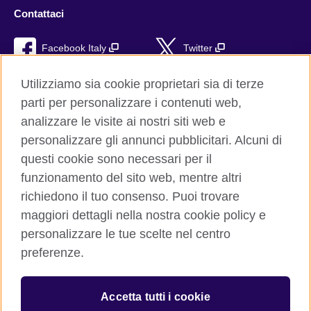
Contattaci
Facebook Italy
Twitter
YouTube
TikTok
Utilizziamo sia cookie proprietari sia di terze
parti per personalizzare i contenuti web,
RSS
analizzare le visite ai nostri siti web e
personalizzare gli annunci pubblicitari. Alcuni di
questi cookie sono necessari per il
funzionamento del sito web, mentre altri
British Council global
richiedono il tuo consenso. Puoi trovare
Privacy e condizioni d'uso
maggiori dettagli nella nostra cookie policy e
Cookie
personalizzare le tue scelte nel centro
Sitemap
preferenze.
Aiuto
Accetta tutti i cookie
© 2026 British Council