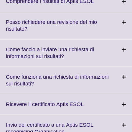
More
Click
Comprendere i risultati di Aptis ESOL
information
to
available.
expand.
More
Posso richiedere una revisione del mio
information
Click
risultato?
available.
to
expand.
More
Come faccio a inviare una richiesta di
information
Click
informazioni sui risultati?
available.
to
expand.
More
Come funziona una richiesta di informazioni
information
Click
sui risultati?
available.
to
expand.
More
Click
Ricevere il certificato Aptis ESOL
information
to
available.
expand.
More
Invio del certificato a una Aptis ESOL
information
Click
recognising Organisation