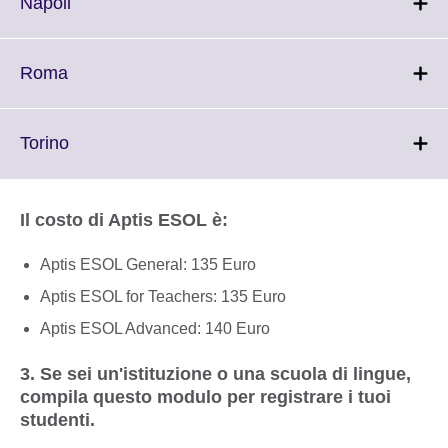
More
Click
Napoli
information
to
available.
expand.
More
Click
Roma
information
to
available.
expand.
More
Click
Torino
information
to
available.
expand.
More
Il costo di Aptis ESOL è:
information
available.
Aptis ESOL General: 135 Euro
Aptis ESOL for Teachers: 135 Euro
Aptis ESOL Advanced: 140 Euro
3. Se sei un'istituzione o una scuola di lingue,
compila questo modulo per registrare i tuoi
studenti.