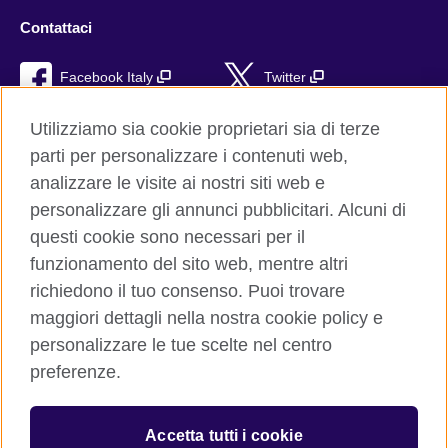
Contattaci
Facebook Italy
Twitter
YouTube
TikTok
Utilizziamo sia cookie proprietari sia di terze
parti per personalizzare i contenuti web,
RSS
analizzare le visite ai nostri siti web e
personalizzare gli annunci pubblicitari. Alcuni di
questi cookie sono necessari per il
funzionamento del sito web, mentre altri
British Council global
richiedono il tuo consenso. Puoi trovare
Privacy e condizioni d'uso
maggiori dettagli nella nostra cookie policy e
Cookie
personalizzare le tue scelte nel centro
Sitemap
preferenze.
Aiuto
Accetta tutti i cookie
© 2026 British Council