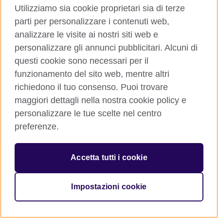
YouTube
TikTok
Utilizziamo sia cookie proprietari sia di terze
parti per personalizzare i contenuti web,
RSS
analizzare le visite ai nostri siti web e
personalizzare gli annunci pubblicitari. Alcuni di
questi cookie sono necessari per il
funzionamento del sito web, mentre altri
British Council global
richiedono il tuo consenso. Puoi trovare
Privacy e condizioni d'uso
maggiori dettagli nella nostra cookie policy e
Cookie
personalizzare le tue scelte nel centro
Sitemap
preferenze.
Aiuto
Accetta tutti i cookie
© 2026 British Council
The United Kingdom’s international organisation for cultural
relations and educational opportunities. A registered charity:
Impostazioni cookie
209131 (England and Wales) SC037733 (Scotland)