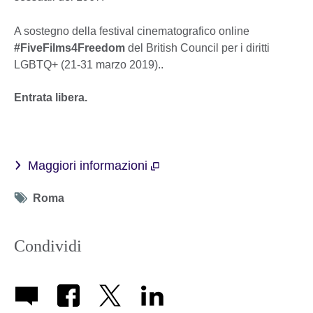
A sostegno della festival cinematografico online
#FiveFilms4Freedom
del British Council per i diritti
LGBTQ+ (21-31 marzo 2019)..
Entrata libera.
Maggiori informazioni
Tag
Roma
icon
Condividi