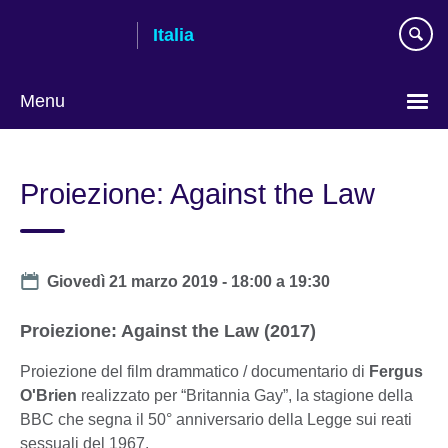
Skip
Italia
to
main
content
Menu
Lingua
Proiezione: Against the Law
Date
Giovedì 21 marzo 2019 -
18:00
a
19:30
Proiezione: Against the Law (2017)
Proiezione del film drammatico / documentario di
Fergus
O'Brien
realizzato per “Britannia Gay”, la stagione della
BBC che segna il 50° anniversario della Legge sui reati
sessuali del 1967.