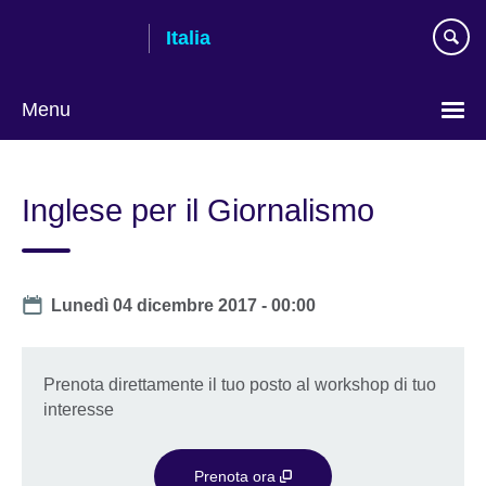
Skip
Italia
to
main
content
Menu
Lingua
Inglese per il Giornalismo
Date
Lunedì 04 dicembre 2017 - 00:00
Prenota direttamente il tuo posto al workshop di tuo
interesse
Prenota ora