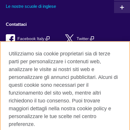
Le nostre scuole di inglese
Contattaci
Facebook Italy
Twitter
YouTube
TikTok
Utilizziamo sia cookie proprietari sia di terze
parti per personalizzare i contenuti web,
RSS
analizzare le visite ai nostri siti web e
personalizzare gli annunci pubblicitari. Alcuni di
questi cookie sono necessari per il
funzionamento del sito web, mentre altri
British Council global
richiedono il tuo consenso. Puoi trovare
Privacy e condizioni d'uso
maggiori dettagli nella nostra cookie policy e
Cookie
personalizzare le tue scelte nel centro
Sitemap
preferenze.
Aiuto