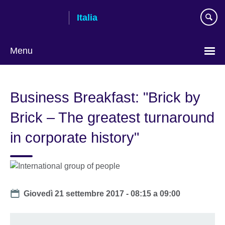
Skip
Italia
to
main
content
Menu
Lingua
Business Breakfast: "Brick by
Brick – The greatest turnaround
in corporate history"
Date
Giovedì 21 settembre 2017 -
08:15
a
09:00