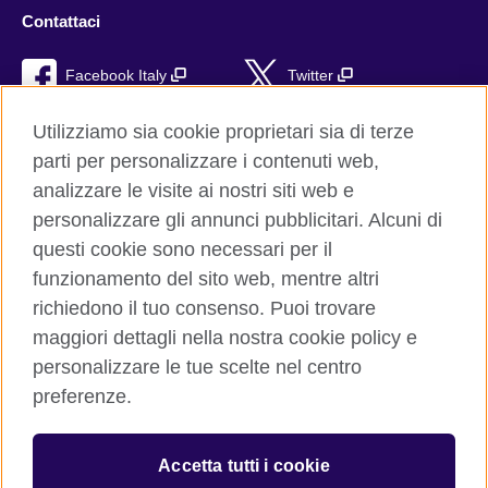
Contattaci
Facebook Italy
Twitter
YouTube
TikTok
Utilizziamo sia cookie proprietari sia di terze
parti per personalizzare i contenuti web,
RSS
analizzare le visite ai nostri siti web e
personalizzare gli annunci pubblicitari. Alcuni di
questi cookie sono necessari per il
funzionamento del sito web, mentre altri
British Council global
richiedono il tuo consenso. Puoi trovare
Privacy e condizioni d'uso
maggiori dettagli nella nostra cookie policy e
Cookie
personalizzare le tue scelte nel centro
Sitemap
preferenze.
Aiuto
Accetta tutti i cookie
© 2026 British Council