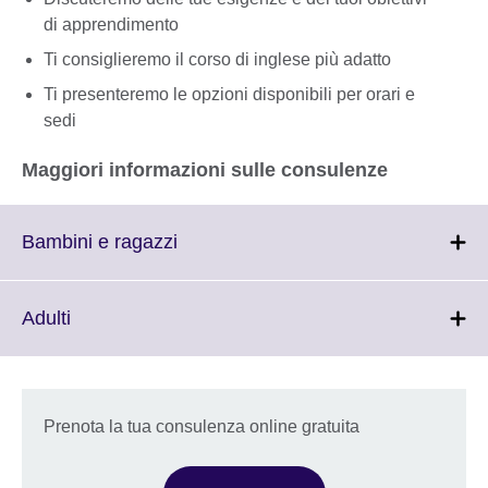
di apprendimento
Ti consiglieremo il corso di inglese più adatto
Ti presenteremo le opzioni disponibili per orari e
sedi
Maggiori informazioni sulle consulenze
Click
Bambini e ragazzi
to
expand.
More
Click
Adulti
information
to
available.
expand.
More
information
Prenota la tua consulenza online gratuita
available.