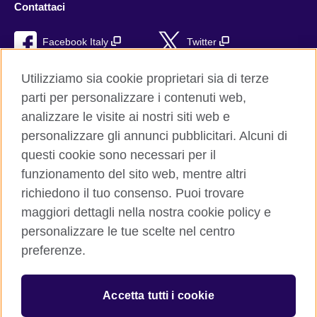
Contattaci
Facebook Italy
Twitter
YouTube
TikTok
Utilizziamo sia cookie proprietari sia di terze
parti per personalizzare i contenuti web,
RSS
analizzare le visite ai nostri siti web e
personalizzare gli annunci pubblicitari. Alcuni di
questi cookie sono necessari per il
funzionamento del sito web, mentre altri
British Council global
richiedono il tuo consenso. Puoi trovare
Privacy e condizioni d'uso
maggiori dettagli nella nostra cookie policy e
Cookie
personalizzare le tue scelte nel centro
Sitemap
preferenze.
Aiuto
Accetta tutti i cookie
© 2026 British Council
The United Kingdom’s international organisation for cultural