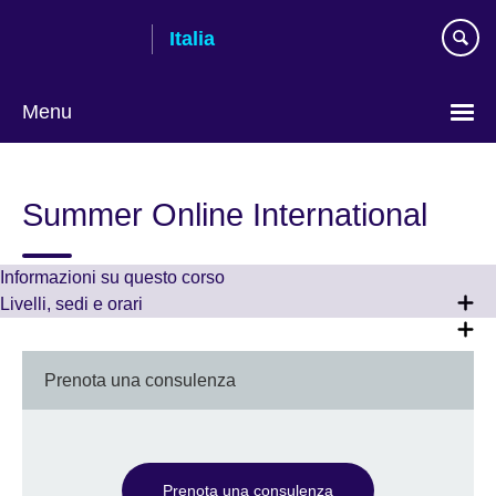
Skip
Italia
to
main
content
Menu
Lingua
Summer Online International
Informazioni su questo corso
Livelli, sedi e orari
Prenota una consulenza
Prenota una consulenza