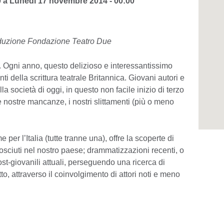
0
a
Lunedì 17 novembre 2014 - 00:00
duzione Fondazione Teatro Due
e. Ogni anno, questo delizioso e interessantissimo
ti della scrittura teatrale Britannica. Giovani autori e
lla società di oggi, in questo non facile inizio di terzo
le nostre mancanze, i nostri slittamenti (più o meno
per l’Italia (tutte tranne una), offre la scoperte di
osciuti nel nostro paese; drammatizzazioni recenti, o
st-giovanili attuali, perseguendo una ricerca di
utto, attraverso il coinvolgimento di attori noti e meno