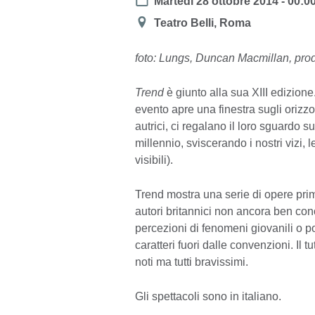
Date
Martedì 28 ottobre 2014 - 00:0
Location
Teatro Belli, Roma
foto: Lungs,
Duncan Macmillan, pro
Trend
è giunto alla sua XIII edizion
evento apre una finestra sugli orizzon
autrici, ci regalano il loro sguardo su
millennio, sviscerando i nostri vizi, 
visibili).
Trend mostra una serie di opere prime 
autori britannici non ancora ben con
percezioni di fenomeni giovanili o po
caratteri fuori dalle convenzioni. Il t
noti ma tutti bravissimi.
Gli spettacoli sono in italiano.