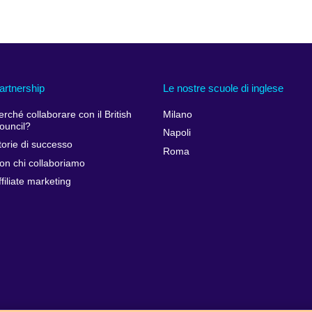
artnership
Le nostre scuole di inglese
erché collaborare con il British
Milano
ouncil?
Napoli
torie di successo
Roma
on chi collaboriamo
ffiliate marketing