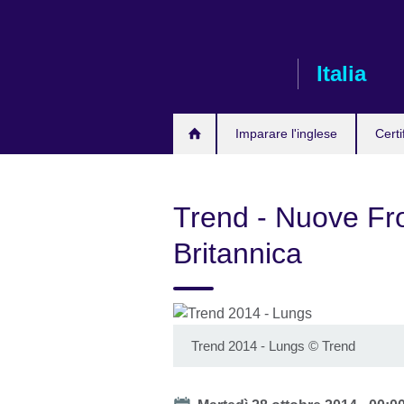
Skip
to
main
Italia
content
Imparare l'inglese
Certi
Trend - Nuove Fro
Britannica
Trend 2014 - Lungs
©
Trend