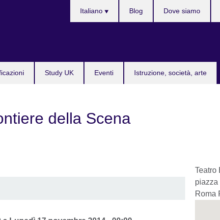
Lingua
Italiano
Blog
Dove siamo
ficazioni
Study UK
Eventi
Istruzione, società, arte
ntiere della Scena
Teatro 
piazza
Roma