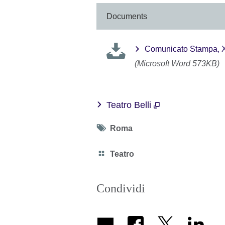
Documents
Comunicato Stampa, XI
(Microsoft Word 573KB)
Teatro Belli
Tag
Roma
icon
Category
Teatro
icon
Condividi