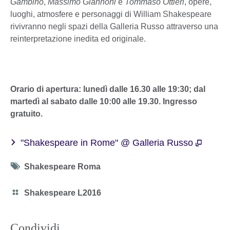
Gambino
,
Massimo Giannoni
e
Tommaso Ottieri
, opere,
luoghi, atmosfere e personaggi di William Shakespeare
rivivranno negli spazi della Galleria Russo attraverso una
reinterpretazione inedita ed originale.
Orario di apertura: lunedì dalle 16.30 alle 19:30; dal
martedì al sabato dalle 10:00 alle 19.30. Ingresso
gratuito.
"Shakespeare in Rome" @ Galleria Russo
Tag
Shakespeare Roma
icon
Category
Shakespeare L2016
icon
Condividi