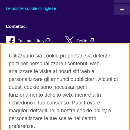
Le nostre scuole di inglese
Contattaci
Facebook Italy
Twitter
YouTube
TikTok
Utilizziamo sia cookie proprietari sia di terze
parti per personalizzare i contenuti web,
RSS
analizzare le visite ai nostri siti web e
personalizzare gli annunci pubblicitari. Alcuni di
questi cookie sono necessari per il
funzionamento del sito web, mentre altri
British Council global
richiedono il tuo consenso. Puoi trovare
Privacy e condizioni d'uso
maggiori dettagli nella nostra cookie policy e
Cookie
personalizzare le tue scelte nel centro
Sitemap
preferenze.
Aiuto