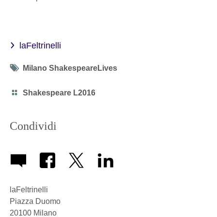
laFeltrinelli
Tag
Milano ShakespeareLives
icon
Category
Shakespeare L2016
icon
Condividi
laFeltrinelli
Piazza Duomo
20100
Milano