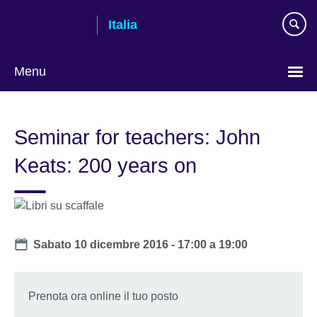
Skip
Italia
to
main
content
Menu
Lingua
Seminar for teachers: John
Keats: 200 years on
Date
Sabato 10 dicembre 2016 -
17:00
a
19:00
Prenota ora online il tuo posto