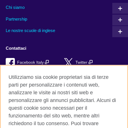
Chi siamo
Partnership
Le nostre scuole di inglese
Contattaci
Facebook Italy
Twitter
YouTube
TikTok
Utilizziamo sia cookie proprietari sia di terze
parti per personalizzare i contenuti web,
RSS
analizzare le visite ai nostri siti web e
personalizzare gli annunci pubblicitari. Alcuni di
questi cookie sono necessari per il
funzionamento del sito web, mentre altri
British Council global
richiedono il tuo consenso. Puoi trovare
Privacy e condizioni d'uso