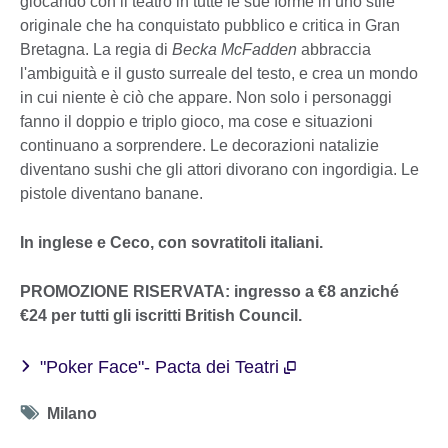
giocando con il teatro in tutte le sue forme in uno stile
originale che ha conquistato pubblico e critica in Gran
Bretagna. La regia di
Becka McFadden
abbraccia
l'ambiguità e il gusto surreale del testo, e crea un mondo
in cui niente è ciò che appare. Non solo i personaggi
fanno il doppio e triplo gioco, ma cose e situazioni
continuano a sorprendere. Le decorazioni natalizie
diventano sushi che gli attori divorano con ingordigia. Le
pistole diventano banane.
In inglese e Ceco, con sovratitoli italiani.
PROMOZIONE RISERVATA: ingresso a €8 anziché
€24 per tutti gli iscritti British Council.
"Poker Face"- Pacta dei Teatri
Tag
Milano
icon