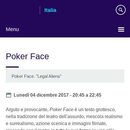
Skip
Italia
to
main
content
Menu
Lingua
Poker Face
Poker Face. "Legal Aliens"
Date
Lunedì 04 dicembre 2017 -
20:45
a
22:45
Arguto e provocante,
Poker Face
è un testo grottesco,
nella tradizione del teatro dell'assurdo, mescola realismo
e surrealismo, azione scenica e immagini filmate,