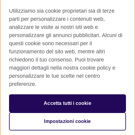
YouTube
TikTok
Utilizziamo sia cookie proprietari sia di terze
parti per personalizzare i contenuti web,
RSS
analizzare le visite ai nostri siti web e
personalizzare gli annunci pubblicitari. Alcuni di
questi cookie sono necessari per il
funzionamento del sito web, mentre altri
British Council global
richiedono il tuo consenso. Puoi trovare
Privacy e condizioni d'uso
maggiori dettagli nella nostra cookie policy e
Cookie
personalizzare le tue scelte nel centro
Sitemap
preferenze.
Aiuto
Accetta tutti i cookie
© 2026 British Council
The United Kingdom’s international organisation for cultural
relations and educational opportunities. A registered charity:
Impostazioni cookie
209131 (England and Wales) SC037733 (Scotland)