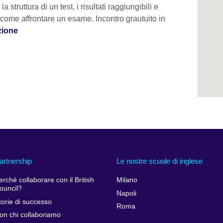
a struttura di un test, i risultati raggiungibili e
come affrontare un esame. Incontro grautuito in
zione
artnership
Le nostre scuole di inglese
erché collaborare con il British
Milano
ouncil?
Napoli
torie di successo
Roma
on chi collaboriamo