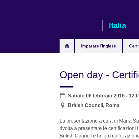
Skip
to
main
Italia
content
Imparare l'inglese
Certi
Open day - Certifi
Date
Sabato 06 febbraio 2016 -
12:0
Location
British Council, Roma
La presentazione a cura di Maria S
rivolta a presentare le certificazioni l
British Council e la loro collocazi