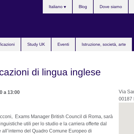
Lingua
Italiano
Blog
Dove siamo
ficazioni
Study UK
Eventi
Istruzione, società, arte
cazioni di lingua inglese
Via Sa
0
a
13:00
00187
acconi, Exams Manager British Council di Roma, sarà
inguistiche utili per lo studio e la carriera offerte dal
one all’interno del Quadro Comune Europeo di