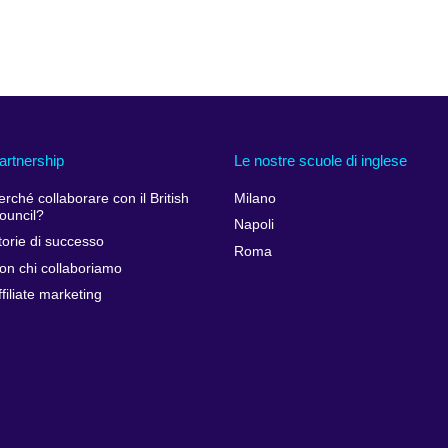
artnership
Le nostre scuole di inglese
erché collaborare con il British
Milano
ouncil?
Napoli
torie di successo
Roma
on chi collaboriamo
ffiliate marketing