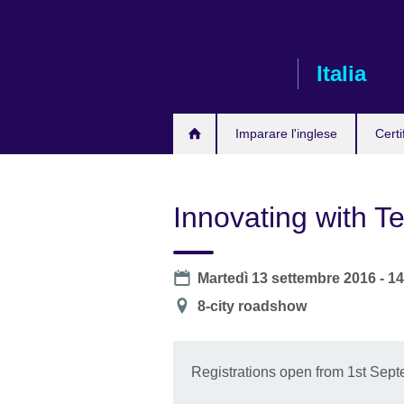
Skip
to
main
Italia
content
Imparare l'inglese
Certi
Innovating with Te
Date
Martedì 13 settembre 2016 - 1
Location
8-city roadshow
Registrations open from 1st Sep