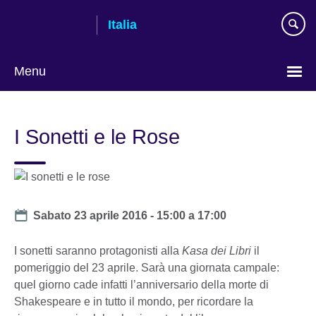
Skip
Italia
to
main
content
Menu
Lingua
I Sonetti e le Rose
Date
Sabato 23 aprile 2016 -
15:00
a
17:00
I sonetti saranno protagonisti alla
Kasa dei Libri
il
pomeriggio del 23 aprile. Sarà una giornata campale:
quel giorno cade infatti l’anniversario della morte di
Shakespeare e in tutto il mondo, per ricordare la