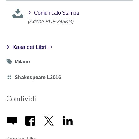
Comunicato Stampa
(Adobe PDF 248KB)
Kasa dei Libri
Tag
Milano
icon
Category
Shakespeare L2016
icon
Condividi