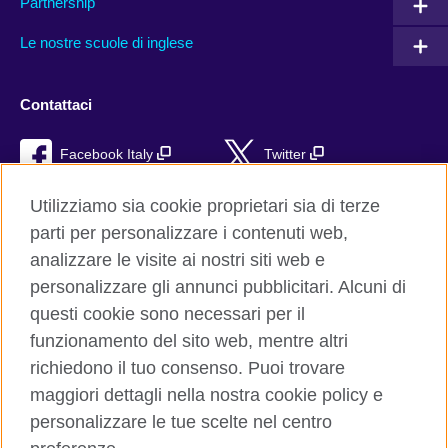
Partnership
Le nostre scuole di inglese
Contattaci
Facebook Italy
Twitter
YouTube
TikTok
Utilizziamo sia cookie proprietari sia di terze
parti per personalizzare i contenuti web,
RSS
analizzare le visite ai nostri siti web e
personalizzare gli annunci pubblicitari. Alcuni di
questi cookie sono necessari per il
funzionamento del sito web, mentre altri
British Council global
richiedono il tuo consenso. Puoi trovare
Privacy e condizioni d'uso
maggiori dettagli nella nostra cookie policy e
Cookie
personalizzare le tue scelte nel centro
Sitemap