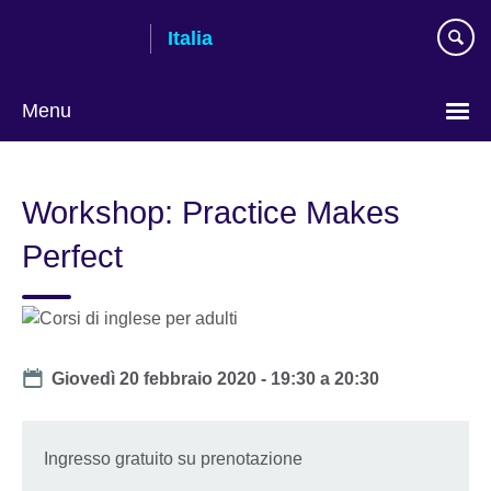
Skip
Italia
to
main
content
Menu
Lingua
Workshop: Practice Makes
Perfect
Date
Giovedì 20 febbraio 2020 -
19:30
a
20:30
Ingresso gratuito su prenotazione