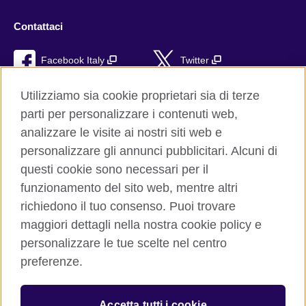
Contattaci
Facebook Italy
Twitter
YouTube
TikTok
Utilizziamo sia cookie proprietari sia di terze
parti per personalizzare i contenuti web,
RSS
analizzare le visite ai nostri siti web e
personalizzare gli annunci pubblicitari. Alcuni di
questi cookie sono necessari per il
funzionamento del sito web, mentre altri
British Council global
richiedono il tuo consenso. Puoi trovare
Privacy e condizioni d'uso
maggiori dettagli nella nostra cookie policy e
Cookie
personalizzare le tue scelte nel centro
Sitemap
preferenze.
Aiuto
Accetta tutti i cookie
© 2026 British Council