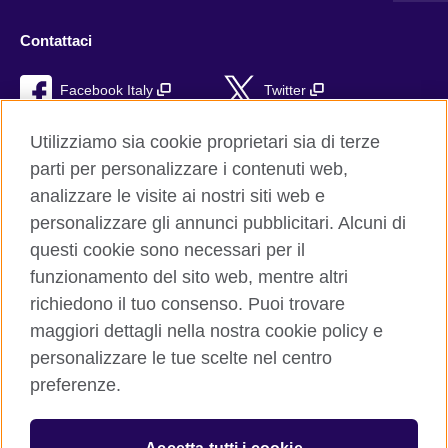
Contattaci
Facebook Italy
Twitter
YouTube
TikTok
Utilizziamo sia cookie proprietari sia di terze
parti per personalizzare i contenuti web,
RSS
analizzare le visite ai nostri siti web e
personalizzare gli annunci pubblicitari. Alcuni di
questi cookie sono necessari per il
funzionamento del sito web, mentre altri
British Council global
richiedono il tuo consenso. Puoi trovare
Privacy e condizioni d'uso
maggiori dettagli nella nostra cookie policy e
Cookie
personalizzare le tue scelte nel centro
Sitemap
preferenze.
Aiuto