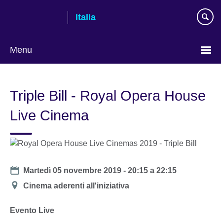
Skip
Italia
to
main
content
Menu
Lingua
Triple Bill - Royal Opera House
Live Cinema
Date
Martedì 05 novembre 2019 -
20:15
a
22:15
Location
Cinema aderenti all'iniziativa
Evento Live