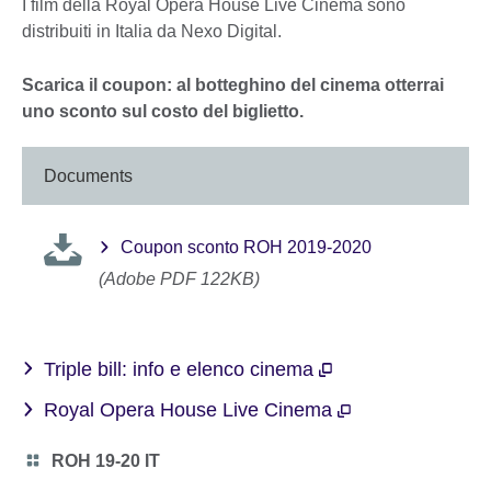
I film della Royal Opera House Live Cinema sono
distribuiti in Italia da Nexo Digital.
Scarica il coupon: al botteghino del cinema otterrai
uno sconto sul costo del biglietto.
Documents
Coupon sconto ROH 2019-2020
(Adobe PDF 122KB)
Triple bill: info e elenco cinema
Royal Opera House Live Cinema
Category
ROH 19-20 IT
icon