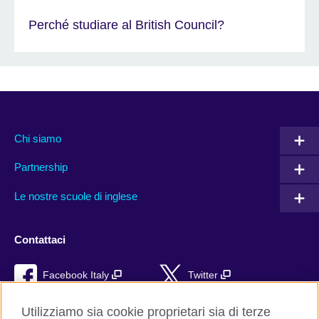
Perché studiare al British Council?
Chi siamo
Partnership
Le nostre scuole di inglese
Contattaci
Facebook Italy
Twitter
YouTube
TikTok
Utilizziamo sia cookie proprietari sia di terze