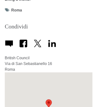
Tag
Roma
icon
Condividi
British Council
Via di San Sebastianello 16
Roma