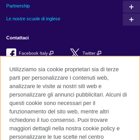
Partnership
Le nostre scuole di inglese
Contattaci
Facebook Italy
Twitter
YouTube
TikTok
Utilizziamo sia cookie proprietari sia di terze
parti per personalizzare i contenuti web,
RSS
analizzare le visite ai nostri siti web e
personalizzare gli annunci pubblicitari. Alcuni di
questi cookie sono necessari per il
funzionamento del sito web, mentre altri
British Council global
richiedono il tuo consenso. Puoi trovare
Privacy e condizioni d'uso
maggiori dettagli nella nostra cookie policy e
Cookie
personalizzare le tue scelte nel centro
Sitemap