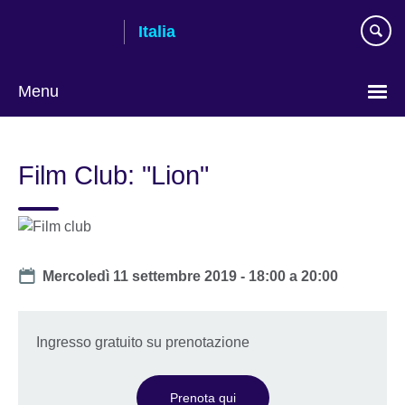
Skip
Italia
to
main
content
Menu
Lingua
Film Club: "Lion"
Date
Mercoledì 11 settembre 2019 -
18:00
a
20:00
Ingresso gratuito su prenotazione
Prenota qui