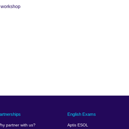
m workshop
artnerships
English Exams
hy partner with us?
Aptis ESOL