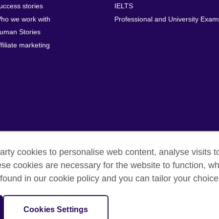
uccess stories
IELTS
ho we work with
Professional and University Exam
uman Stories
ffiliate marketing
arty cookies to personalise web content, analyse visits t
e cookies are necessary for the website to function, whi
rms
Accessibility
Cookies
Sitemap
Help and support
found in our cookie policy and you can tailor your choice
isation for cultural relations and educational opportunities. A registe
Cookies Settings