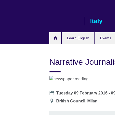
Skip
to
main
Italy
content
Learn English
Exams
Narrative Journal
Date
Tuesday 09 February 2016 -
0
Location
British Council, Milan