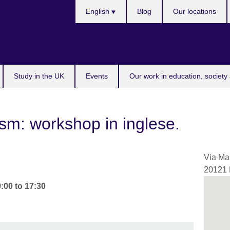
Choose
English
Blog
Our locations
your
language
Study in the UK
Events
Our work in education, society 
ism: workshop in inglese.
Via Ma
20121
9:00
to
17:30