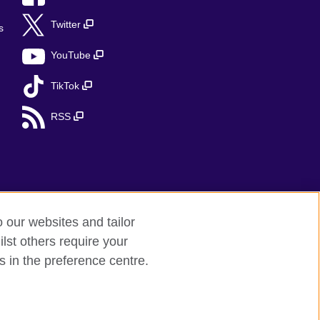
Twitter
s
YouTube
TikTok
RSS
o our websites and tailor
lst others require your
s in the preference centre.
red charity: 209131 (England and Wales)