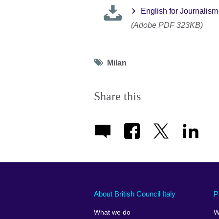
English for Journalis
(Adobe PDF 323KB)
Tag
Milan
icon
Share this
About British Council Italy
P
What we do
W