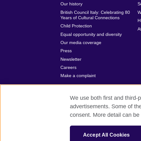
Our history
S
British Council Italy: Celebrating 80
W
Years of Cultural Connections
H
Child Protection
A
Equal opportunity and diversity
Our media coverage
Press
Newsletter
Careers
Make a complaint
We use both first and third-p
advertisements. Some of thes
British Council global
Privacy and te
consent. More detail can be 
© 2026 British Council
The United Kingdom’s international organ
Accept All Cookies
SC037733 (Scotland)