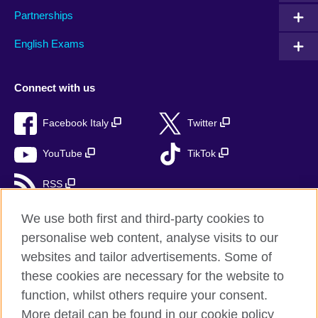
Partnerships
English Exams
Connect with us
Facebook Italy
Twitter
YouTube
TikTok
RSS
We use both first and third-party cookies to
personalise web content, analyse visits to our
British Council global
websites and tailor advertisements. Some of
these cookies are necessary for the website to
Privacy and terms
function, whilst others require your consent.
Accessibility
More detail can be found in our cookie policy
Cookies