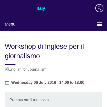
Skip
Italy
to
main
content
Menu
Choose
your
Workshop di Inglese per il
language
giornalismo
Date
Wednesday 06 July 2016 -
14:00
to
18:00
Prenota ora il tuo posto