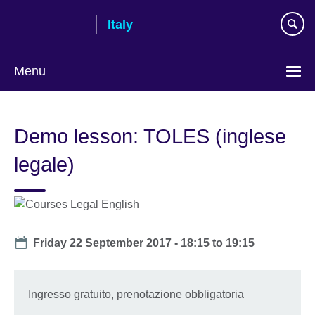
Skip
Italy
to
main
content
Menu
Choose
your
Demo lesson: TOLES (inglese
language
legale)
Date
Friday 22 September 2017 -
18:15
to
19:15
Ingresso gratuito, prenotazione obbligatoria