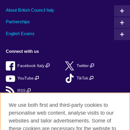
About British Council Italy
Partnerships
English Exams
Connect with us
Facebook Italy
Twitter
YouTube
TikTok
RSS
We use both first and third-party cookies to
personalise web content, analyse visits to our
British Council global
websites and tailor advertisements. Some of
these cookies are necessary for the website to
Privacy and terms