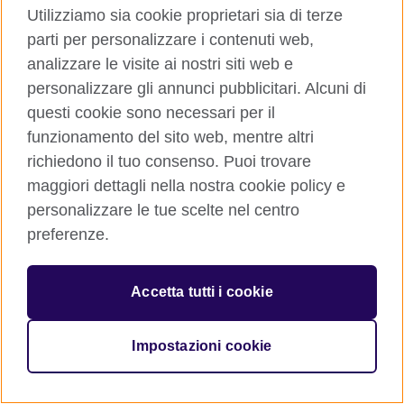
Utilizziamo sia cookie proprietari sia di terze
parti per personalizzare i contenuti web,
analizzare le visite ai nostri siti web e
© 2026 British Council
The United Kingdom’s international organisation for cultural
personalizzare gli annunci pubblicitari. Alcuni di
relations and educational opportunities. A registered charity:
questi cookie sono necessari per il
209131 (England and Wales) SC037733 (Scotland)
funzionamento del sito web, mentre altri
richiedono il tuo consenso. Puoi trovare
maggiori dettagli nella nostra cookie policy e
personalizzare le tue scelte nel centro
preferenze.
Accetta tutti i cookie
Impostazioni cookie