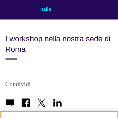
Skip
Italia
to
main
content
I workshop nella nostra sede di
Roma
Condividi