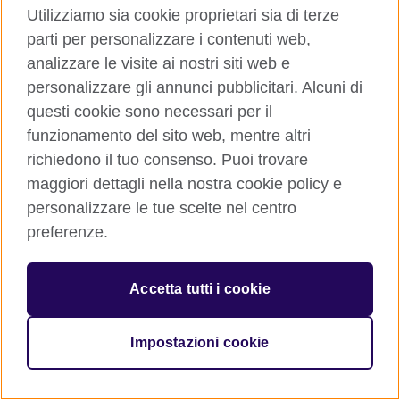
Utilizziamo sia cookie proprietari sia di terze
parti per personalizzare i contenuti web,
analizzare le visite ai nostri siti web e
© 2026 British Council
The United Kingdom’s international organisation for cultural
personalizzare gli annunci pubblicitari. Alcuni di
relations and educational opportunities. A registered charity:
questi cookie sono necessari per il
209131 (England and Wales) SC037733 (Scotland)
funzionamento del sito web, mentre altri
richiedono il tuo consenso. Puoi trovare
maggiori dettagli nella nostra cookie policy e
personalizzare le tue scelte nel centro
preferenze.
Accetta tutti i cookie
Impostazioni cookie