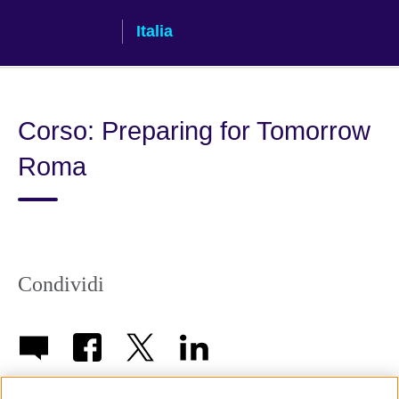
Skip
Italia
to
main
content
Corso: Preparing for Tomorrow
Roma
Condividi