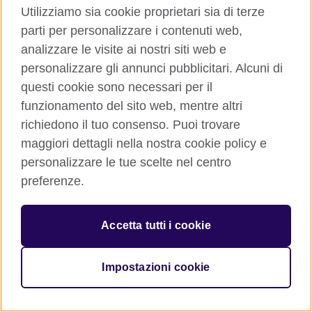
Utilizziamo sia cookie proprietari sia di terze
parti per personalizzare i contenuti web,
analizzare le visite ai nostri siti web e
personalizzare gli annunci pubblicitari. Alcuni di
questi cookie sono necessari per il
© 2026 British Council
funzionamento del sito web, mentre altri
The United Kingdom’s international organisation for cultural
richiedono il tuo consenso. Puoi trovare
relations and educational opportunities. A registered charity:
209131 (England and Wales) SC037733 (Scotland)
maggiori dettagli nella nostra cookie policy e
personalizzare le tue scelte nel centro
preferenze.
Accetta tutti i cookie
Impostazioni cookie