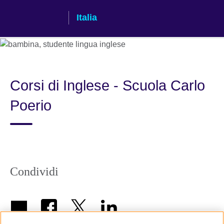
Skip
Italia
to
main
content
Corsi di Inglese - Scuola Carlo
Poerio
Condividi