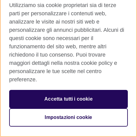
Utilizziamo sia cookie proprietari sia di terze
parti per personalizzare i contenuti web,
analizzare le visite ai nostri siti web e
© 2026 British Council
personalizzare gli annunci pubblicitari. Alcuni di
The United Kingdom’s international organisation for cultural
questi cookie sono necessari per il
relations and educational opportunities. A registered charity:
funzionamento del sito web, mentre altri
209131 (England and Wales) SC037733 (Scotland)
richiedono il tuo consenso. Puoi trovare
maggiori dettagli nella nostra cookie policy e
personalizzare le tue scelte nel centro
preferenze.
Accetta tutti i cookie
Impostazioni cookie