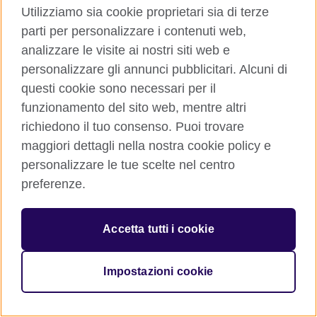
Utilizziamo sia cookie proprietari sia di terze
parti per personalizzare i contenuti web,
analizzare le visite ai nostri siti web e
personalizzare gli annunci pubblicitari. Alcuni di
Condividi
questi cookie sono necessari per il
funzionamento del sito web, mentre altri
richiedono il tuo consenso. Puoi trovare
maggiori dettagli nella nostra cookie policy e
personalizzare le tue scelte nel centro
preferenze.
Accetta tutti i cookie
© 2026 British Council
The United Kingdom’s international organisation for cultural
relations and educational opportunities. A registered charity:
Impostazioni cookie
209131 (England and Wales) SC037733 (Scotland)